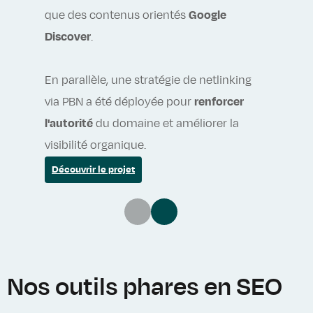
d'actual
que des contenus orientés
Google
Discover
Discover
.
été prod
Découvri
En parallèle, une stratégie de netlinking
via PBN a été déployée pour
renforcer
l'autorité
du domaine et améliorer la
visibilité organique.
Découvrir le projet
Nos outils phares en SEO