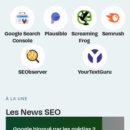
Google
Search
Plausible
Screaming
Semrush
Console
Frog
SEObserver
YourTextGuru
À LA UNE
Les News SEO
Google bloqué par les médias ?