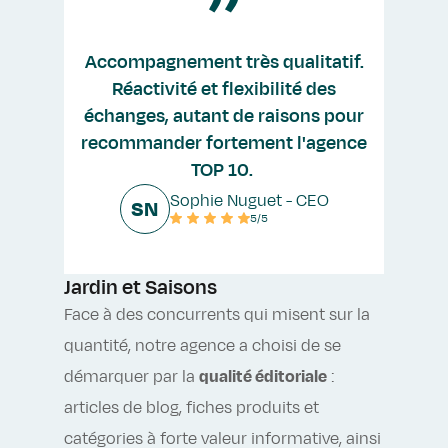
Accompagnement très qualitatif.
Des 
Réactivité et flexibilité des
échanges, autant de raisons pour
recommander fortement l'agence
TOP 10.
Sophie Nuguet - CEO
Les Re
SN
5/5
Après u
et de la
Jardin et Saisons
déployé 
Face à des concurrents qui misent sur la
storytel
quantité, notre agence a choisi de se
de la ma
démarquer par la
qualité éditoriale
:
chats po
articles de blog, fiches produits et
de conv
catégories à forte valeur informative, ainsi