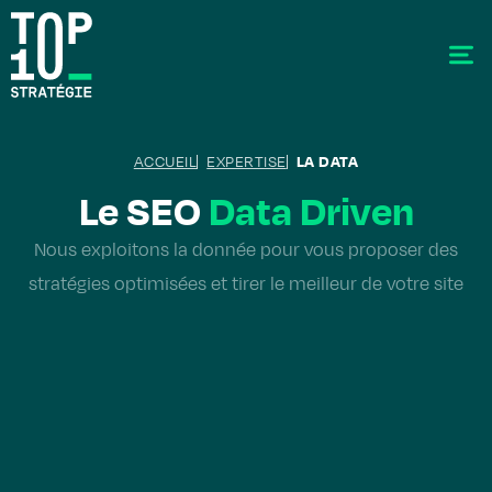
ACCUEIL
EXPERTISE
LA DATA
Le SEO
Data Driven
Nous exploitons la donnée pour vous proposer des
SEO - Référencement
stratégies optimisées et tirer le meilleur de votre site
Stratégie éditoriale
GEO - Generative Engine Optimization
La data
Le labo