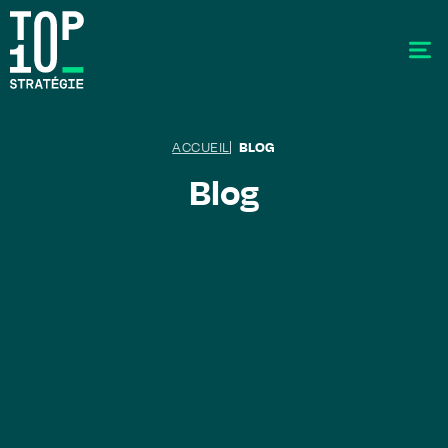
ACCUEIL
BLOG
Blog
SEO - Référencement
Stratégie éditoriale
GEO - Generative Engine Optimization
La data
Le labo