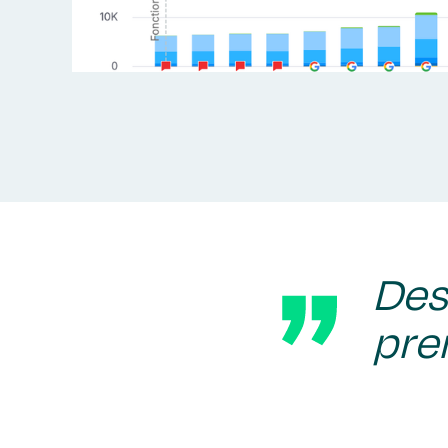
Des
pre