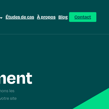
Études de cas
À propos
Blog
Contact
ment
nons les
votre site