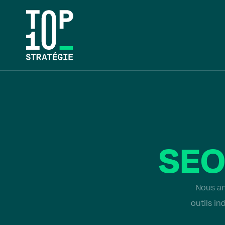
SE
Nous an
outils in