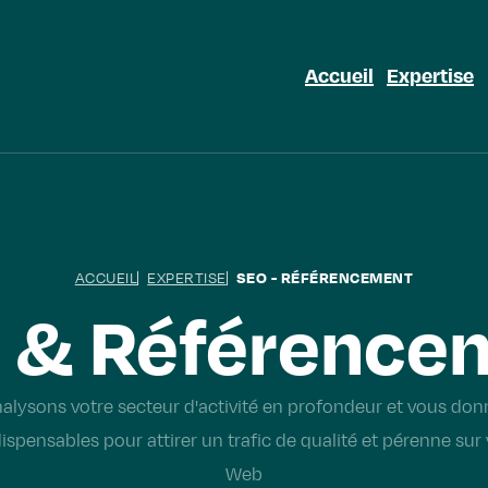
Accueil
Expertise
ACCUEIL
EXPERTISE
SEO - RÉFÉRENCEMENT
O
& Référence
alysons votre secteur d'activité en profondeur et vous don
dispensables pour attirer un trafic de qualité et pérenne sur 
Web