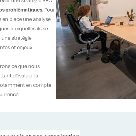
oser une stratégie SEO
vos problématiques
. Pour
s en place une analyse
ques auxquelles ils se
 une stratégie
ntes et enjeux.
urons ce que nous
ttant d’évaluer la
nt notamment en compte
currence.