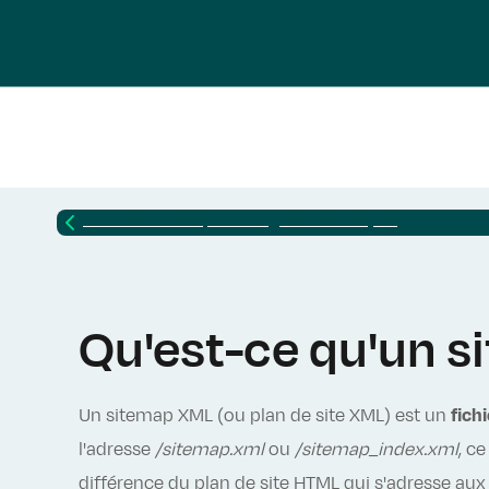
Retour vers
Lexique SEO : glossaire complet
Qu'est-ce qu'un 
Un sitemap XML (ou plan de site XML) est un
fich
l'adresse
/sitemap.xml
ou
/sitemap_index.xml
, c
différence du plan de site HTML qui s'adresse aux u