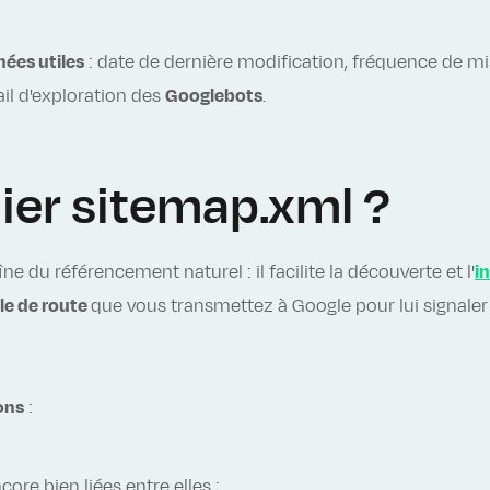
ées utiles
: date de dernière modification, fréquence de mise
ail d'exploration des
Googlebots
.
hier sitemap.xml ?
e du référencement naturel : il facilite la découverte et l'
i
lle de route
que vous transmettez à Google pour lui signaler q
ons
:
ore bien liées entre elles ;