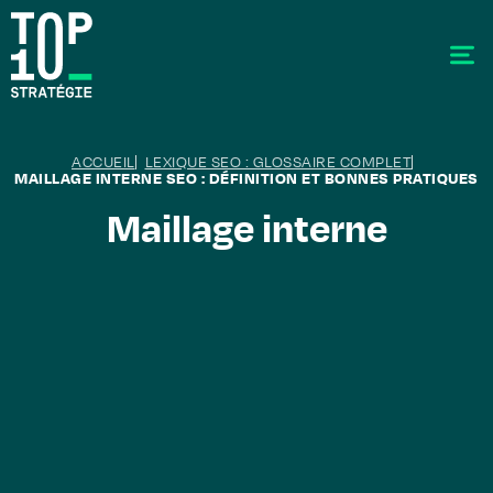
ACCUEIL
LEXIQUE SEO : GLOSSAIRE COMPLET
MAILLAGE INTERNE SEO : DÉFINITION ET BONNES PRATIQUES
Maillage interne
SEO - Référencement
Stratégie éditoriale
GEO - Generative Engine Optimization
La data
Le labo