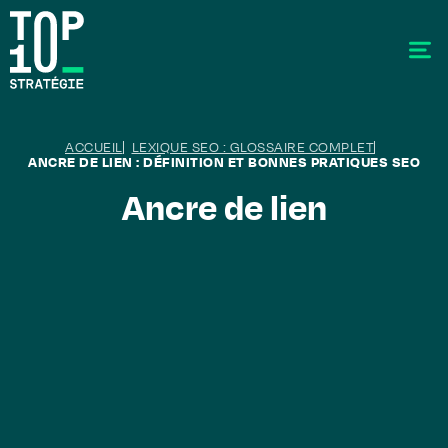
ACCUEIL
LEXIQUE SEO : GLOSSAIRE COMPLET
ANCRE DE LIEN : DÉFINITION ET BONNES PRATIQUES SEO
Ancre de lien
SEO - Référencement
Stratégie éditoriale
GEO - Generative Engine Optimization
La data
Le labo