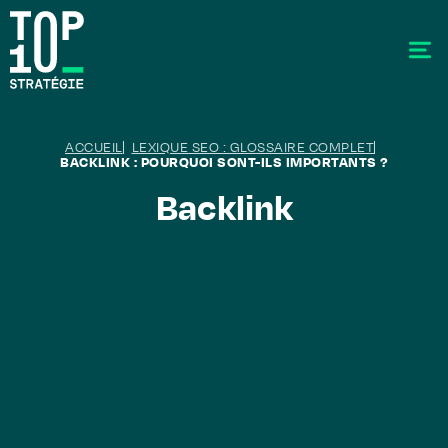
ACCUEIL
LEXIQUE SEO : GLOSSAIRE COMPLET
BACKLINK : POURQUOI SONT-ILS IMPORTANTS ?
Backlink
SEO - Référencement
Stratégie éditoriale
GEO - Generative Engine Optimization
La data
Le labo