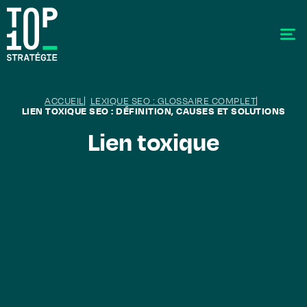
ACCUEIL
LEXIQUE SEO : GLOSSAIRE COMPLET
LIEN TOXIQUE SEO : DÉFINITION, CAUSES ET SOLUTIONS
Lien toxique
SEO - Référencement
Stratégie éditoriale
GEO - Generative Engine Optimization
La data
Le labo