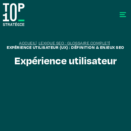
ACCUEIL
LEXIQUE SEO : GLOSSAIRE COMPLET
EXPÉRIENCE UTILISATEUR (UX) : DÉFINITION & ENJEUX SEO
Expérience
utilisateur
SEO - Référencement
Stratégie éditoriale
GEO - Generative Engine Optimization
La data
Le labo