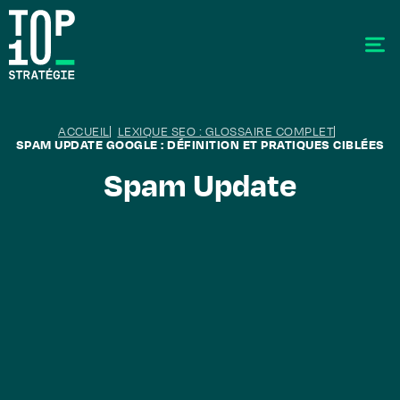
ACCUEIL
LEXIQUE SEO : GLOSSAIRE COMPLET
SPAM UPDATE GOOGLE : DÉFINITION ET PRATIQUES CIBLÉES
Spam Update
SEO - Référencement
Stratégie éditoriale
GEO - Generative Engine Optimization
La data
Le labo