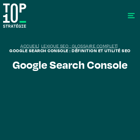
ACCUEIL
LEXIQUE SEO : GLOSSAIRE COMPLET
GOOGLE SEARCH CONSOLE : DÉFINITION ET UTILITÉ SEO
Google Search Console
SEO - Référencement
Stratégie éditoriale
GEO - Generative Engine Optimization
La data
Le labo