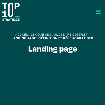
ACCUEIL
LEXIQUE SEO : GLOSSAIRE COMPLET
LANDING PAGE : DÉFINITION ET RÔLE POUR LE SEO
Landing page
SEO - Référencement
Stratégie éditoriale
GEO - Generative Engine Optimization
La data
Le labo