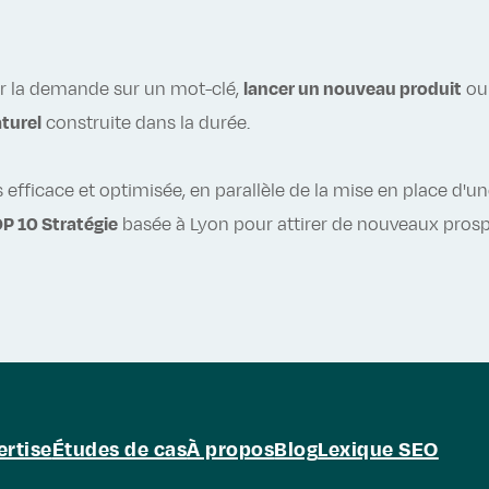
ter la demande sur un mot-clé,
lancer un nouveau produit
ou 
turel
construite dans la durée.
ficace et optimisée, en parallèle de la mise en place d'un
P 10 Stratégie
basée à Lyon pour attirer de nouveaux prosp
ertise
Études de cas
À propos
Blog
Lexique SEO