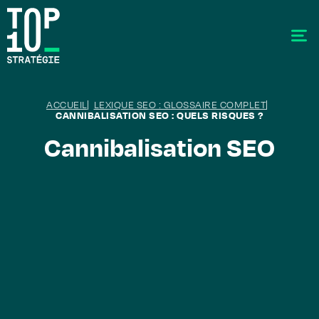
ACCUEIL
LEXIQUE SEO : GLOSSAIRE COMPLET
CANNIBALISATION SEO : QUELS RISQUES ?
Cannibalisation SEO
SEO - Référencement
Stratégie éditoriale
GEO - Generative Engine Optimization
La data
Le labo