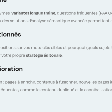
die
nymes,
variantes longue traîne
, questions fréquentes (PAA G
es solutions d'analyse sémantique avancée permettent de 
tionnés
itions sur vos mots-clés cibles et pourquoi (quels sujets t
er votre propre
stratégie éditoriale
.
ioration
n : pages à enrichir, contenus à fusionner, nouvelles pages à
 fréquentes, comme le contenu dupliqué et la cannibalisatio