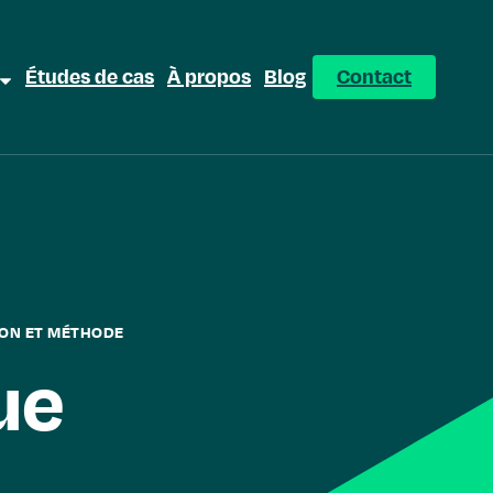
Études de cas
À propos
Blog
Contact
ION ET MÉTHODE
ue