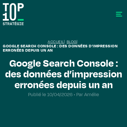
ACCUEIL
BLOG
GOOGLE SEARCH CONSOLE : DES DONNÉES D’IMPRESSION
ERRONÉES DEPUIS UN AN
Google Search Console :
des données d’impression
SEO - Référencement
Stratégie éditoriale
erronées depuis un an
GEO - Generative Engine Optimization
Publié le 10/04/2026 • Par Amélie
La data
Le labo