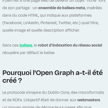
Il permet à une page web de devenir un objet “riche” lors
de son partage : un
ensemble de balises meta
, insérées
dans du code HTML, qui indique aux plateformes
(Facebook, LinkedIn, Pinterest, Twitter, etc.) quel titre,
quelle image et quelle description afficher.
Sans ces
balises
, le
robot d’indexation du réseau social
récupère par défaut la balise
Pourquoi l'Open Graph a-t-il été
créé ?
Le protocole s'inspire du Dublin Core, des microformats
et de RDFa. L’objectif était de donner aux
webmasters
un moyen simple de décrire leurs pages afin que