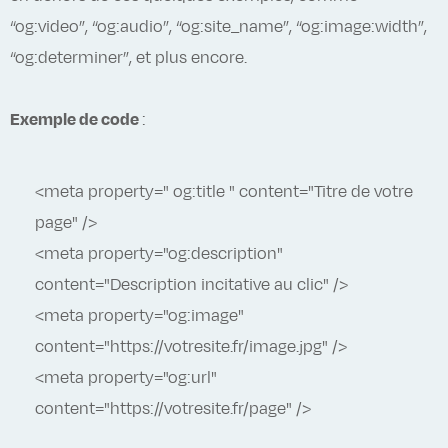
“og:video”, “og:audio”, “og:site_name”, “og:image:width”,
“og:determiner”, et plus encore.
Exemple de code
:
<meta property=" og:title " content="Titre de votre
page" />
<meta property="og:description"
content="Description incitative au clic" />
<meta property="og:image"
content="https://votresite.fr/image.jpg" />
<meta property="og:url"
content="https://votresite.fr/page" />