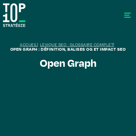
ACCUEIL
LEXIQUE SEO : GLOSSAIRE COMPLET
OPEN GRAPH : DÉFINITION, BALISES OG ET IMPACT SEO
Open Graph
SEO - Référencement
Stratégie éditoriale
GEO - Generative Engine Optimization
La data
Le labo