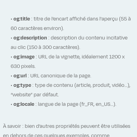
•
og:title
: titre de l’encart affiché dans l'aperçu (55 à
60 caractères environ).
•
og:description
: description du contenu incitative
au clic (150 à 300 caractères).
•
og:image
: URL de la vignette, idéalement 1200 x
630 pixels.
•
og:url
: URL canonique de la page.
•
og:type
: type de contenu (article, produit, vidéo…),
“website” par défaut.
•
og:locale
: langue de la page (fr_FR, en_US…).
À savoir : bien d’autres propriétés peuvent être utilisées
en dehors de ces quelques exemples, comme