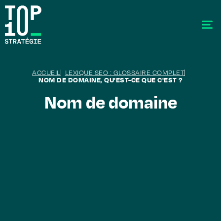
ACCUEIL
LEXIQUE SEO : GLOSSAIRE COMPLET
NOM DE DOMAINE, QU'EST-CE QUE C'EST ?
Nom de domaine
SEO - Référencement
Stratégie éditoriale
GEO - Generative Engine Optimization
La data
Le labo