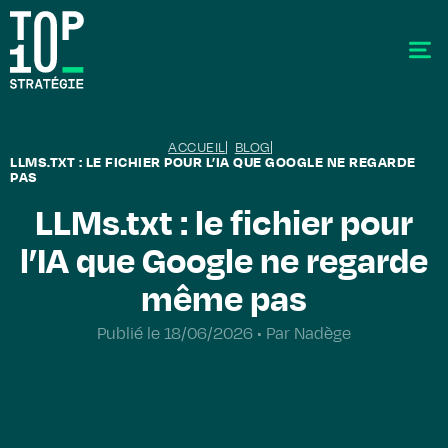
ACCUEIL
BLOG
LLMS.TXT : LE FICHIER POUR L’IA QUE GOOGLE NE REGARDE
PAS
LLMs.txt : le fichier pour
l’IA que Google ne regarde
SEO - Référencement
Stratégie éditoriale
même pas
GEO - Generative Engine Optimization
Publié le 18/06/2026 • Par Nadège
La data
Le labo