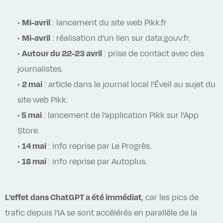
•
Mi-avril
: lancement du site web Pikk.fr
•
Mi-avril
: réalisation d’un lien sur data.gouv.fr.
•
Autour du 22-23 avril
: prise de contact avec des
journalistes.
•
2 mai
: article dans le journal local l’Éveil au sujet du
site web Pikk.
•
5 mai
: lancement de l’application Pikk sur l’App
Store.
•
14 mai
: info reprise par Le Progrès.
•
18 mai
: info reprise par Autoplus.
L’effet dans ChatGPT a été immédiat
, car les pics de
trafic depuis l’IA se sont accélérés en parallèle de la