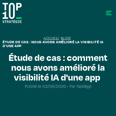
ACCUEIL
BLOG
ÉTUDE DE CAS : NOUS AVONS AMÉLIORÉ LA VISIBILITÉ IA
D'UNE APP
Étude de cas : comment
nous avons amélioré la
SEO - Référencement
Stratégie éditoriale
visibilité IA d'une app
GEO - Generative Engine Optimization
Publié le 03/06/2026 • Par Nadège
La data
Le labo