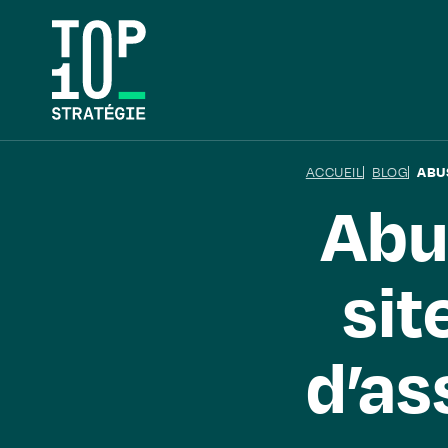
ACCUEIL
BLOG
ABU
Abu
sit
d’as