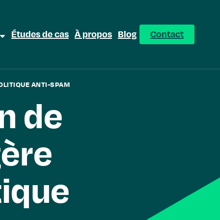
Études de cas
À propos
Blog
Contact
OLITIQUE ANTI-SPAM
n de
gère
tique