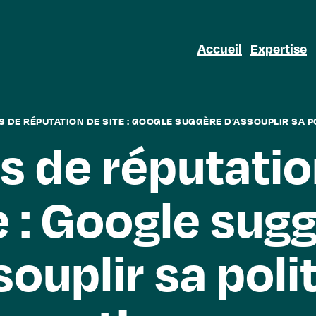
Accueil
Expertise
S DE RÉPUTATION DE SITE : GOOGLE SUGGÈRE D’ASSOUPLIR SA P
s de réputatio
e : Google sug
souplir sa poli